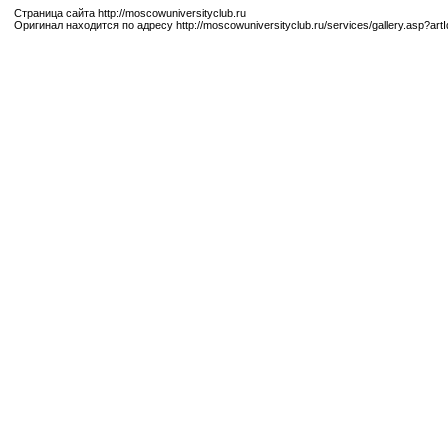
Страница сайта http://moscowuniversityclub.ru
Оригинал находится по адресу http://moscowuniversityclub.ru/services/gallery.asp?ar