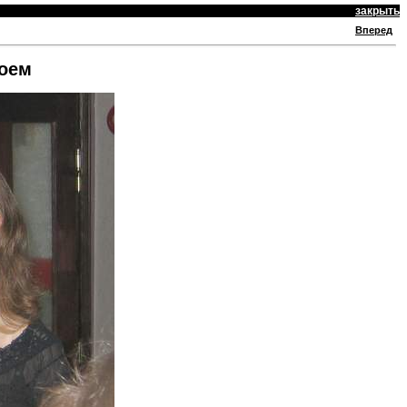
закрыть
Вперед
поем