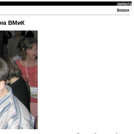
закрыть
Вперед
мна ВМиК