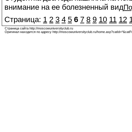
внимание на ее болезненный вид
По
Страница:
1
2
3
4
5
6
7
8
9
10
11
12
Страница сайта http://moscowuniversityclub.ru
Оригинал находится по адресу http://moscowuniversityclub.ru/home.asp?catId=*&cat