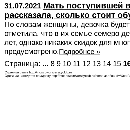
Мать поступившей в
31.07.2021
рассказала, сколько стоит об
По словам женщины, девочка будет у
отметила, что в их семье семеро де
лет, однако никаких скидок для мн
предусмотрено.
Подробнее »
Страница:
...
8
9
10
11
12
13
14
15
1
Страница сайта http://moscowuniversityclub.ru
Оригинал находится по адресу http://moscowuniversityclub.ru/home.asp?catId=*&cat