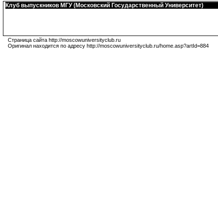
Клуб выпускников МГУ (Московский Государственный Университет)
Страница сайта http://moscowuniversityclub.ru
Оригинал находится по адресу http://moscowuniversityclub.ru/home.asp?artId=884