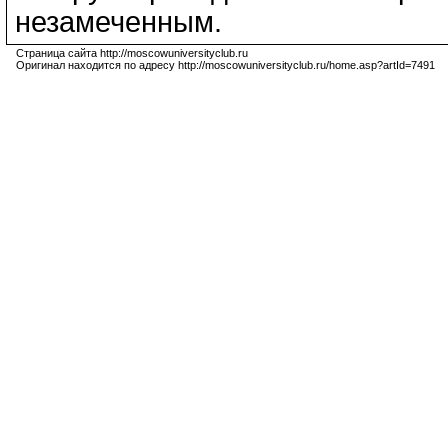
незамеченным.
Страница сайта http://moscowuniversityclub.ru
Оригинал находится по адресу http://moscowuniversityclub.ru/home.asp?artId=7491