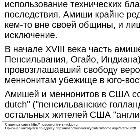
использование технических бла
последствия. Амиши крайне ре
кем-то вне своей общины, и ли
исключение.
В начале XVIII века часть ами
Пенсильвания, Огайо, Индиана)
провозглашавший свободу веро
меннонитам убежище в юго-вост
Амишей и меннонитов в США со
dutch" ("пенсильванские голла
остальных жителей США "англи
Страница сайта http://moscowuniversityclub.ru
Оригинал находится по адресу http://moscowuniversityclub.ru/home.asp?artId=5828