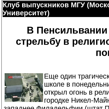
Клуб выпускников МГУ (Моск
Университет)
В Пенсильвании
стрельбу в религио
по
Еще один трагичес
школе в понедельн
открыл огонь в рел
городке Никел-Майн
западнее Филадельфии (штат П