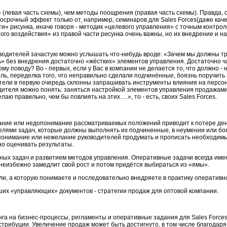
левая часть схемы), чем методы поощрения (правая часть схемы). Правда, 
осрочный эффект только от, например, семинаров для Sales Forces(даже кач
и» рисунка, иначе говоря - методик «целевого управления» с точным контрол
го воздействия» из правой части рисунка очень важны, но их внедрение и н
водителей зачастую можно услышать что-нибудь вроде: «Зачем мы должны тра
ь» без внедрения достаточно «жёстких» элементов управления. Достаточно ча
ому поводу? Во - первых, если у Вас в компании не делается то, что должно 
ь, переделка того, что неправильно сделали подчинённые, боязнь поручить 
ели в первую очередь склонны запрашивать инструменты влияния на персон
водителя можно понять: заняться настройкой элементов управления продажами
аю правильно, чем бы повлиять на этих….», то - есть, своих Sales Forces.
ование или недопонимание рассматриваемых положений приводит к потере де
елями задач, которые должны выполнять их подчиненные, в неумении или бо
понимание или нежелание руководителей продумать и прописать необходимые
но оценивать результаты.
ых задач и развитием методов управления. Оперативные задачи всегда име
неизбежно замедлит свой рост и потом придётся выбираться из «ямы».
ли, а которую понимаете и последовательно внедряете в практику оперативн
йших «управляющих» документов - стратегии продаж
для оптовой компании.
га на бизнес-процессы, регламенты и оперативные задания для Sales Forces
стрибуции. Увеличение продаж может быть достигнуто, в том числе благодар