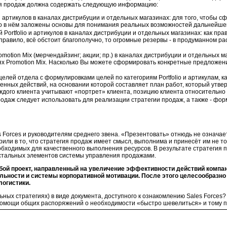
гия продаж должна содержать следующую информацию:
и артикулов в каналах дистрибуции и отдельных магазинах: для того, чтобы 
о в нём заложены основы для понимания реальных возможностей дальнейшег
 Portfolio и артикулов в каналах дистрибуции и отдельных магазинах: как пр
правило, всё обстоит благополучно, то огромные резервы - в продуманном р
otion Mix (мерчендайзинг; акции; пр.) в каналах дистрибуции и отдельных м
х Promotion Mix. Насколько Вы можете сформировать конкретные предложени
лей отдела с формулировками целей по категориям Portfolio и артикулам, 
енных действий, на основании которой составляет план работ, который утвер
дого клиента учитывают «портрет» клиента, позицию клиента относительно 
одаж следует использовать для реализации стратегии продаж, а также - фор
es Forces и руководителям среднего звена. «Презентовать» отнюдь не означ
верили в то, что стратегия продаж имеет смысл, выполнима и принесёт им не
обходимых для качественного выполнения ресурсов. В результате стратегия п
остальных элементов системы управления продажами.
бой проект, направленный на увеличение эффективности действий компани
яльности и системы корпоративной мотивации. После этого целесообразно
логистики.
тальных стратегиях) в виде документа, доступного к ознакомлению Sales Forc
 помощи общих распоряжений о необходимости «быстро шевелиться» и тому