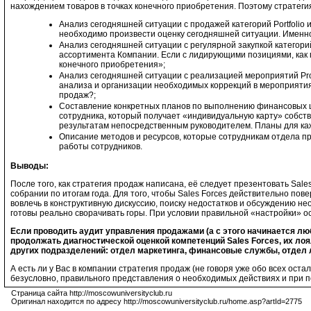
нахождением товаров в точках конечного приобретения. Поэтому страте
Анализ сегодняшней ситуации с продажей категорий Portfolio 
необходимо произвести оценку сегодняшней ситуации. Именн
Анализ сегодняшней ситуации с регулярной закупкой категорий
ассортимента Компании. Если с лидирующими позициями, как 
конечного приобретения»;
Анализ сегодняшней ситуации с реализацией мероприятий Prom
анализа и организации необходимых коррекций в мероприятия
продаж?;
Составление конкретных планов по выполнению финансовых це
сотрудника, который получает «индивидуальную карту» собств
результатам непосредственным руководителем. Планы для каж
Описание методов и ресурсов, которые сотрудникам отдела пр
работы сотрудников.
Выводы:
После того, как стратегия продаж написана, её следует презентовать Sal
собрании по итогам года. Для того, чтобы Sales Forces действительно по
вовлечь в конструктивную дискуссию, поиску недостатков и обсуждению не
готовы реально сворачивать горы. При условии правильной «настройки» 
Если проводить аудит управления продажами (а с этого начинается лю
продолжать диагностической оценкой компетенций
Sales
Forces, их ло
других подразделений: отдел маркетинга, финансовые службы, отдел 
А есть ли у Вас в компании стратегия продаж (не говоря уже обо всех ос
безусловно, правильного представления о необходимых действиях и при
Страница сайта http://moscowuniversityclub.ru
Оригинал находится по адресу http://moscowuniversityclub.ru/home.asp?artId=2775