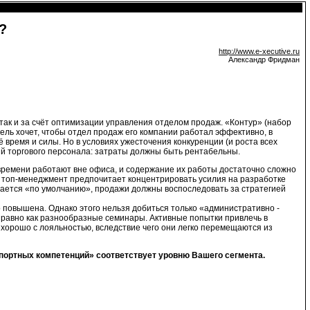
?
http://www.e-xecutive.ru
Александр Фридман
так и за счёт оптимизации управления отделом продаж. «Контур» (набор
ль хочет, чтобы отдел продаж его компании работал эффективно, в
 время и силы. Но в условиях ужесточения конкуренции (и роста всех
ий торгового персонала: затраты должны быть рентабельны.
 времени работают вне офиса, и содержание их работы достаточно сложно
е топ-менеджмент предпочитает концентрировать усилия на разработке
агается «по умолчанию», продажи должны воспоследовать за стратегией
 повышена. Однако этого нельзя добиться только «административно -
равно как разнообразные семинары. Активные попытки привлечь в
 хорошо с лояльностью, вследствие чего они легко перемещаются из
спортных компетенций» соответствует уровню Вашего сегмента.