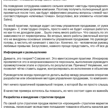
На поведение сотрудника намного сильнее влияют «методы принуждения» (
по иерархическим уровням компании. Поэтому получить полноценный долг
проявиться после того, как будут эффективно решены вопросы «левой част
соответствующих «ключевых точках». Безусловно, все элементы «позитивно
Sales).
По моей практике, проводя аудит системы управления продажами, от руко
порядке». С этим трудно спорить, просто никто не будет «хорошо работат
но как-то не доходили руки… Было очень много работы». Что сказать по эт
зависимости от первопричины. Во-вторых, много работы (мелочный контрол
что не внедрены основные элементы управления продажами. Но руководит
головы, а чистить её начинают с хвоста». Конечно, по - человечески руко
любимые привычки. Безусловно, намного проще представить, что «Я все дел
Информация к размышлению
Думаете, это теория? Совсем нет. Это квинтэссенция практики. Игнорир
проявляется это в неорганизованности персонала, выполнении руководит
промежуточном этапе и спросить по результатам. Причина? Неумение, не
позволит чётко ставить задачи, контролировать их исполнение и объектив
Руководителю всегда приходится делать выбор между решением оперативн
разработки или обновления методик управления продажами, то компания 
Нет ничего практичней правильной теории, о которой Вы не просто слыша
В качестве примера хотелось бы показать, из чего состоит один из важне
Разработка и внедрение стратегии продаж
По своей сути стратегия продаж является «проекцией» стратегии маркетин
очередь, происходят вследствие попадания товаров в объекты каналов ди