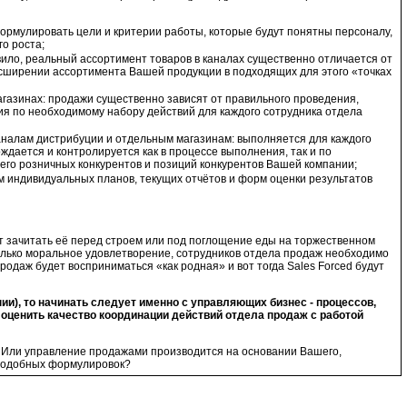
сформулировать цели и критерии работы, которые будут понятны персоналу,
о роста;
авило, реальный ассортимент товаров в каналах существенно отличается от
асширении ассортимента Вашей продукции в подходящих для этого «точках
агазинах: продажи существенно зависят от правильного проведения,
я по необходимому набору действий для каждого сотрудника отдела
каналам дистрибуции и отдельным магазинам: выполняется для каждого
ждается и контролируется как в процессе выполнения, так и по
его розничных конкурентов и позиций конкурентов Вашей компании;
м индивидуальных планов, текущих отчётов и форм оценки результатов
ает зачитать её перед строем или под поглощение еды на торжественном
 только моральное удовлетворение, сотрудников отдела продаж необходимо
родаж будет восприниматься «как родная» и вот тогда Sales Forced будут
и), то начинать следует именно с управляющих бизнес - процессов,
 оценить качество координации действий отдела продаж с работой
es? Или управление продажами производится на основании Вашего,
 подобных формулировок?