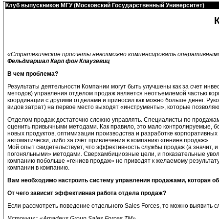
Клуб выпускников МГУ (Московский Государственный Университет)
«Стратегические просчеты невозможно компенсировать оперативными
Фельдмаршал Карл фон Клаузевиц
В чем проблема?
Результаты деятельности Компании могут быть улучшены как за счет инве
методов) управления отделом продаж является неотъемлемой частью корп
координации с другими отделами и приносил как можно больше денег. Руко
видов затрат) на первое место выходят «инструменты», которые позволяю
Отделом продаж достаточно сложно управлять. Специалисты по продажам (
оценить привычными методами. Как правило, это мало контролируемые, б
новых продуктов, оптимизации производства и разработке корпоративных 
автоматически, либо за счёт привлечения в компанию «гениев продаж».
Мой опыт свидетельствует, что эффективность службы продаж (а значит, 
погоняльными» методами. Сверхамбициозные цели, и показательные увол
компанию побольше «гениев продаж» не приводят к желаемому результату: 
компании в компанию.
Вам
необходимо настроить систему управления продажами, которая об
От чего зависит эффективная работа отдела продаж?
Если рассмотреть поведение отдельного Sales Forces, то можно выявить
Источник
:: «Amadeus Group Sales Forces TM»