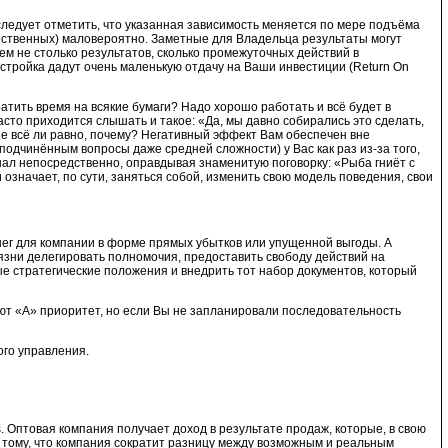
следует отметить, что указанная зависимость меняется по мере подъёма
ественных) маловероятно. Заметные для Владельца результаты могут
ем не столько результатов, сколько промежуточных действий в
астройка дадут очень маленькую отдачу на Ваши инвестиции (Return On
тить время на всякие бумаги? Надо хорошо работать и всё будет в
сто приходится слышать и такое: «Да, мы давно собирались это сделать,
- не всё ли равно, почему? Негативный эффект Вам обеспечен вне
подчинённым вопросы даже средней сложности) у Вас как раз из-за того,
ал непосредственно, оправдывая знаменитую поговорку: «Рыба гниёт с
 означает, по сути, заняться собой, изменить свою модель поведения, свои
нег для компании в форме прямых убытков или упущенной выгоды. А
язни делегировать полномочия, предоставить свободу действий на
 стратегические положения и внедрить тот набор документов, который
ют «А» приоритет, но если Вы не запланировали последовательность
ого управления.
. Оптовая компания получает доход в результате продаж, которые, в свою
я тому, что компания сократит разницу между возможным и реальным