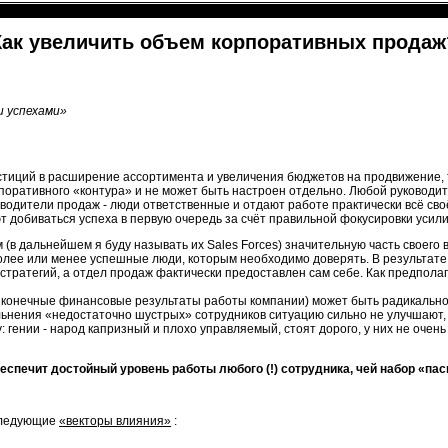
Как увеличить объем корпоративных продаж
 успехами»
стиций в расширение ассортимента и увеличения бюджетов на продвижение, 
оративного «контура» и не может быть настроен отдельно. Любой руководите
водители продаж - люди ответственные и отдают работе практически всё своё
т добиваться успеха в первую очередь за счёт правильной фокусировки усил
в дальнейшем я буду называть их Sales Forces) значительную часть своего
олее или менее успешные люди, которым необходимо доверять. В результат
стратегий, а отдел продаж фактически предоставлен сам себе. Как предпол
и конечные финансовые результаты работы компании) может быть радикально
ьнения «недостаточно шустрых» сотрудников ситуацию сильно не улучшают, 
гении - народ капризный и плохо управляемый, стоят дорого, у них не очень
еспечит достойный уровень работы любого (!) сотрудника, чей набор «па
 следующие
«векторы влияния»
: