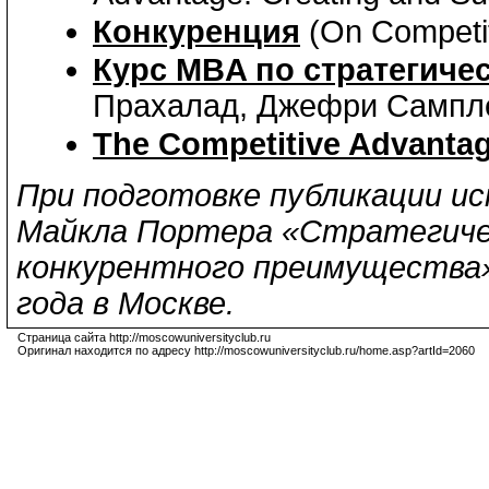
Конкуренция
(On Competit
Курс MBA по стратегиче
Прахалад, Джефри Самплер,
The Competitive Advantag
При подготовке публикации и
Майкла Портера «Стратегичес
конкурентного преимущества»
года в Москве.
Страница сайта http://moscowuniversityclub.ru
Оригинал находится по адресу http://moscowuniversityclub.ru/home.asp?artId=2060