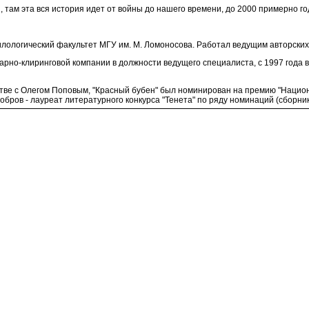
асы, там эта вся история идет от войны до нашего времени, до 2000 примерно 
филологический факультет МГУ им. М. Ломоносова. Работал ведущим авторски
итарно-клиринговой компании в должности ведущего специалиста, с 1997 го
рстве с Олегом Поповым, "Красный бубен" был номинирован на премию "Нацио
бров - лауреат литературного конкурса "Тенета" по ряду номинаций (сборник 