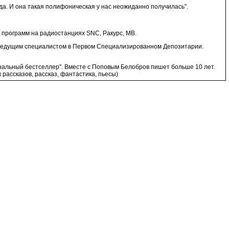
года. И она такая полифоническая у нас неожиданно получилась".
х программ на радиостанциях SNC, Ракурс, МВ.
да ведущим специалистом в Первом Специализированном Депозитарии.
нальный бестселлер". Вместе с Поповым Белобров пишет больше 10 лет.
рассказов, рассказ, фантастика, пьесы)