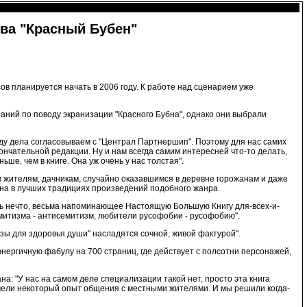
ва "Красный Бубен"
ов планируется начать в 2006 году. К работе над сценарием уже
аний по поводу экранизации "Красного Бубна", однако они выбрали
ходу дела согласовываем с "Централ Партнершип". Поэтому для нас самих
кончательной редакции. Ну и нам всегда самим интересней что-то делать,
ьше, чем в книге. Она уж очень у нас толстая".
 жителям, дачникам, случайно оказавшимся в деревне горожанам и даже
ана в лучших традициях произведений подобного жанра.
сь нечто, весьма напоминающее Настоящую Большую Книгу для-всех-и-
митизма - антисемитизм, любители русофобии - русофобию".
озы для здоровья души" насладятся сочной, живой фактурой".
 энергичную фабулу на 700 страниц, где действует с полсотни персонажей,
а: "У нас на самом деле специализации такой нет, просто эта книга
 имели некоторый опыт общения с местными жителями. И мы решили когда-