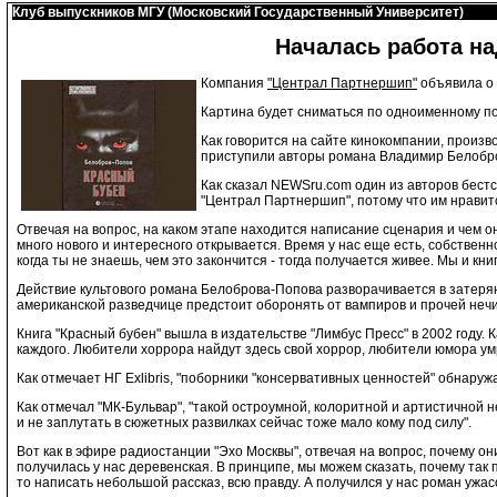
Клуб выпускников МГУ (Московский Государственный Университет)
Началась работа н
Компания
"Централ Партнершип"
объявила о
Картина будет сниматься по одноименному п
Как говорится на сайте кинокомпании, произв
приступили авторы романа Владимир Белобро
Как сказал NEWSru.com один из авторов бест
"Централ Партнершип", потому что им нравитс
Отвечая на вопрос, на каком этапе находится написание сценария и чем о
много нового и интересного открывается. Время у нас еще есть, собственн
когда ты не знаешь, чем это закончится - тогда получается живее. Мы и кни
Действие культового романа Белоброва-Попова разворачивается в затеря
американской разведчице предстоит оборонять от вампиров и прочей нечи
Книга "Красный бубен" вышла в издательстве "Лимбус Пресс" в 2002 году.
каждого. Любители хоррора найдут здесь свой хоррор, любители юмора у
Как отмечает НГ Exlibris, "поборники "консервативных ценностей" обнару
Как отмечал "МК-Бульвар", "такой остроумной, колоритной и артистичной н
и не заплутать в сюжетных развилках сейчас тоже мало кому под силу".
Вот как в эфире радиостанции "Эхо Москвы", отвечая на вопрос, почему он
получилась у нас деревенская. В принципе, мы можем сказать, почему так
то написать небольшой рассказ, всю правду. А получился у нас роман ужасо