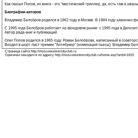
Как сказал Попов, их книга - это "мистический триллер, да, есть там и уж
Биографии авторов
Владимир Белобров родился в 1962 году в Москве. В 1984 году закончил 
С 1995 года Белобров работает на фондовом рынке: с 1995 года в Депоз
Автор ряда книг и публикаций.
Олег Попов родился в 1965 году. Роман Белоброва, написанный в соавто
Входил в шорт-лист премии "Антибукер" (номинация пьесы). Владимир Бело
Страница сайта http://moscowuniversityclub.ru
Оригинал находится по адресу http://moscowuniversityclub.ru/home.asp?artId=1815