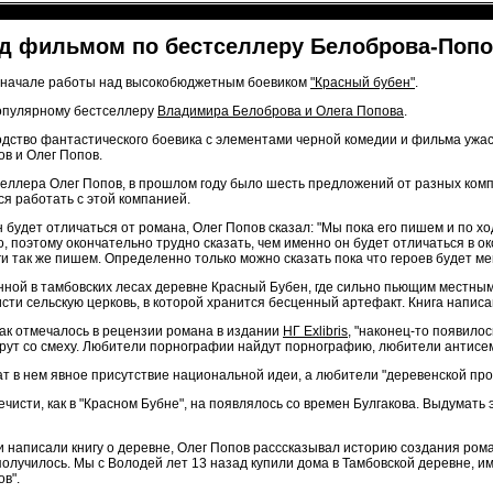
ад фильмом по бестселлеру Белоброва-Попо
 начале работы над высокобюджетным боевиком
"Красный бубен"
.
опулярному бестселлеру
Владимира Белоброва и Олега Попова
.
одство фантастического боевика с элементами черной комедии и фильма ужас
в и Олег Попов.
селлера Олег Попов, в прошлом году было шесть предложений от разных комп
я работать с этой компанией.
н будет отличаться от романа, Олег Попов сказал: "Мы пока его пишем и по 
о, поэтому окончательно трудно сказать, чем именно он будет отличаться в о
ги так же пишем. Определенно только можно сказать пока что героев будет мен
нной в тамбовских лесах деревне Красный Бубен, где сильно пьющим местным
сти сельскую церковь, в которой хранится бесценный артефакт. Книга напис
 Как отмечалось в рецензии романа в издании
НГ Exlibris
, "наконец-то появило
мрут со смеху. Любители порнографии найдут порнографию, любители антисе
жат в нем явное присутствие национальной идеи, а любители "деревенской пр
ечисти, как в "Красном Бубне", на появлялось со времен Булгакова. Выдумать
и написали книгу о деревне, Олег Попов расссказывал историю создания роман
 получилось. Мы с Володей лет 13 назад купили дома в Тамбовской деревне,
в".