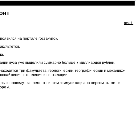
онт
msk1.
появился на портале госзакупок.
акультетов.
да.
дании вуза уже выделили суммарно больше 7 миллиардов рублей.
находятся три факультета: геологический, географический и механико-
доснабжения, отопления и вентиляции.
ры и проведут капремонт систем коммуникации на первом этаже - в
оре А.