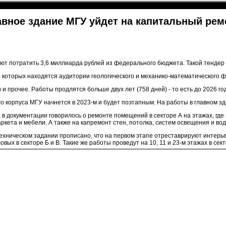
авное здание МГУ уйдет на капитальный рем
ют потратить 3,6 миллиарда рублей из федерального бюджета. Такой тендер 
на которых находятся аудитории геологического и механико-математического ф
 прочее. Работы продлятся больше двух лет (758 дней) - то есть до 2026 го
о корпуса МГУ начнется в 2023-м и будет поэтапным. На работы в главном з
 в документации говорилось о ремонте помещений в секторе А на этажах, где 
ркета и мебели. А также на капремонт стен, потолка, систем освещения и во
техническом задании прописано, что на первом этапе отреставрируют интерье
ловых в секторе Б и В. Такие же работы проведут на 10, 11 и 23-м этажах в сект