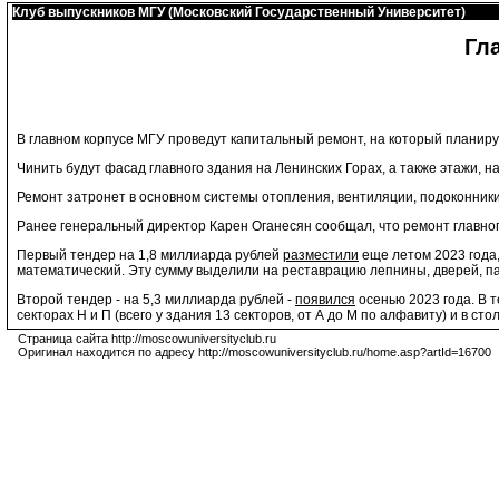
Клуб выпускников МГУ (Московский Государственный Университет)
Гл
В главном корпусе МГУ проведут капитальный ремонт, на который планиру
Чинить будут фасад главного здания на Ленинских Горах, а также этажи, 
Ремонт затронет в основном системы отопления, вентиляции, подоконники и
Ранее генеральный директор Карен Оганесян сообщал, что ремонт главног
Первый тендер на 1,8 миллиарда рублей
разместили
еще летом 2023 года,
математический. Эту сумму выделили на реставрацию лепнины, дверей, па
Второй тендер - на 5,3 миллиарда рублей -
появился
осенью 2023 года. В 
секторах Н и П (всего у здания 13 секторов, от А до М по алфавиту) и в сто
Страница сайта http://moscowuniversityclub.ru
Оригинал находится по адресу http://moscowuniversityclub.ru/home.asp?artId=16700