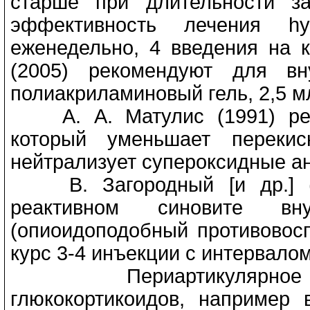
старше при длительности з
эффективность лечения hyа
еженедельно, 4 введения на к
(2005) рекомендуют для вну
полиакриламиновый гель, 2,5 мл
А. А. Матулис (1991) реко
который уменьшает переки
нейтрализует супероксидные ан
В. Загородный [и др.] (1
реактивном синовите вну
(опиоидоподобный противовосп
курс 3-4 инъекции с интервалом
Периартикулярное или
глюкокортикоидов, например