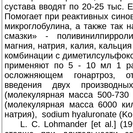
сустава вводят по 20-25 тыс. Е
Помогает при реактивных синов
микроглобулина, а также так 
смазки» - поливинилпиррoл
магния, натрия, калия, кальци
комбинации с диметилсульфок
применяют по 5 - 10 мл 1 ра
осложняющем гонартроз, от
введения двух производных
(молекулярная масса 500-730
(молекулярная масса 6000 ки
натрия), sodium hyaluronate (Kon
L. C. Lohmander [et al.] (19