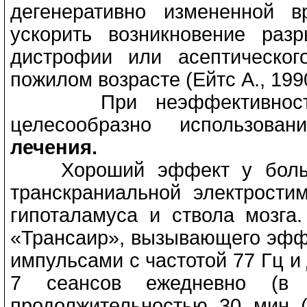
дегенеративно измененной 
ускорить возникновение раз
дистрофии или асептическог
пожилом возрасте (Ейтс А., 199
При неэффективности т
целесообразно использо
лечения.
Хороший эффект у больны
транскраниальной электрост
гипоталамуса и ствола мозга
«Трансаир», вызывающего эфф
импульсами с частотой 77 Гц и 
7 сеансов ежедневно (в 
продолжительностью 30 мин (