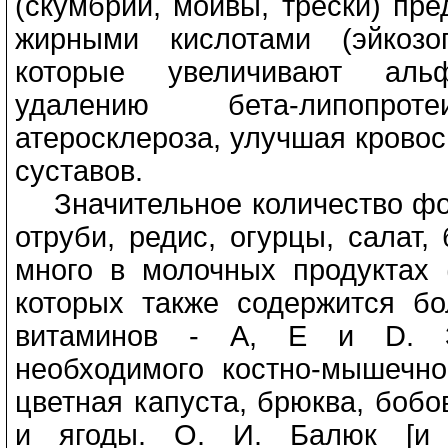
(скумбрии, мойвы, трески) п
жирными кислотами (эйкозог
которые увеличивают альф
удалению бета-липопро
атеросклероза, улучшая кровос
суставов.
Значительное количество фос
отруби, редис, огурцы, салат,
много в молочных продуктах (
которых также содержится б
витаминов - А, Е и D. Зн
необходимого костно-мышечно
цветная капуста, брюква, бобо
и ягоды. О. И. Балюк [и д