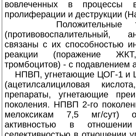
вовлеченных в процессы во
пролиферации и деструкции (Нас
Положительные терап
(противовоспалительный, а
связаны с их способностью и
реакции (поражение ЖКТ
тромбоцитов) - с подавлением 
НПВП, угнетающие ЦОГ-1 и ЦО
(ацетилсалициловая кисло
препараты, угнетающие пре
поколения. НПВП 2-го поколен
мелоксикам 7,5 мг/сут) о
активностью в отношении
селективностью в отношении у