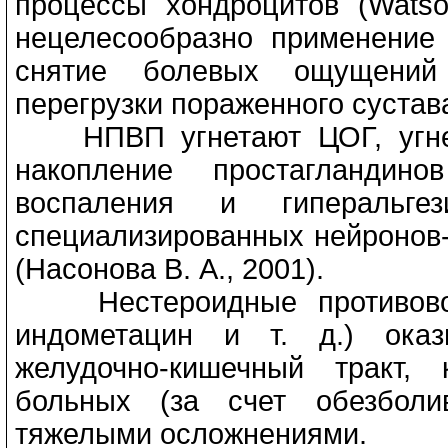
процессы хондроцитов (Watson
нецелесообразно применение
снятие болевых ощущений 
перегрузки пораженного сустава
НПВП угнетают ЦОГ, угнета
накопление простагландино
воспаления и гиперальгез
специализированных нейронов
(Насонова В. А., 2001).
Нестероидные противовосп
индометацин и т. д.) оказ
желудочно-кишечный тракт,
больных (за счет обезболи
тяжелыми осложнениями.