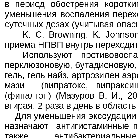
в период обострения коротки
уменьшения воспаления перех
суточных дозах (учитывая опасн
K. С. Browning, K. Johnson
приема НПВП внутрь переходит
Используют противовоспали
перклюзоновую, бутадионовую, 
гель, гель найз, артрозилен аэ
мази (випратокс, випракси
(финалгон) (Мазуров В. И., 2
втирая, 2 раза в день в област
Для уменьшения экссудации п
назначают антигистаминные пр
также антибактериальн