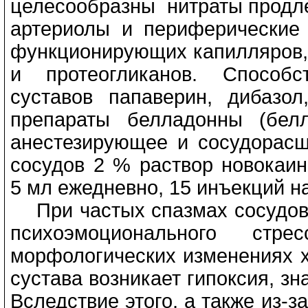
целесообразны нитраты продле
артериолы и периферические 
функционирующих капилляров, 
и протеогликанов. Способс
суставов папаверин, дибазол
препараты белладонны (белл
анестезирующее и сосудорас
сосудов 2 % раствор новокаи
5 мл ежедневно, 15 инъекций на 
При частых спазмах сосудов,
психоэмоционального ст
морфологических изменениях х
сустава возникает гипоксия, з
Вследствие этого, а также из-