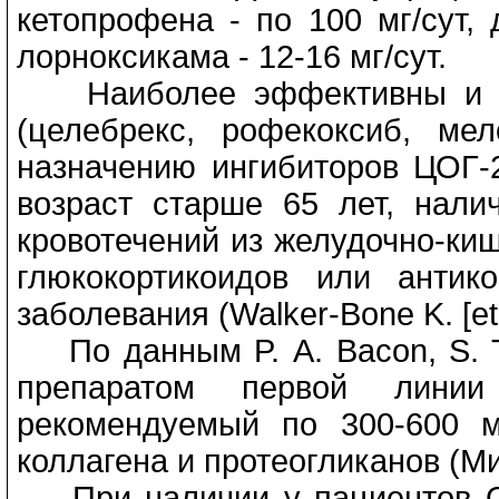
кетопрофена - по 100 мг/сут, 
лорноксикама - 12-16 мг/сут.
Наиболее эффективны и бе
(целебрекс, рофекоксиб, мел
назначению ингибиторов ЦОГ-
возраст старше 65 лет, нали
кровотечений из желудочно-ки
глюкокортикоидов или антик
заболевания (Walker-Bone K. [et a
По данным P. А. Bacon, S. T
препаратом первой лини
рекомендуемый по 300-600 мг
коллагена и протеогликанов (Ми
При наличии у пациентов ОА