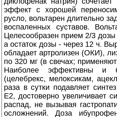
диклофенак натрия) сочетает
эффект с хорошей переносим
русло, вольтарен длительно за
воспаленных суставов. Вольт
Целесообразен прием 2/3 дозы
а остаток дозы - через 12 ч. 
обладает артролизен (ОКИ), ли
по 320 мг (в свечах; применяю
Наиболее эффективны и б
(целебрекс, мелоксикам, ацек
раза в сутки подавляет синте
Е2, достоверно увеличивает с
распад, не вызывая гастропат
осложнений. Доза ибупрофе