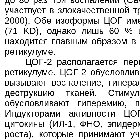
до 80 раз при воспалении (Cava
участвует в злокачественной т
2000). Обе изоформы ЦОГ им
(71 KD), однако лишь 60 % 
находится главным образом в
ретикулуме.
ЦОГ-2 располагается перин
ретикулуме. ЦОГ-2 обусловлив
вызывают воспаление, гипера
деструкцию тканей. Стиму
обусловливают гиперемию, 
Индукторами активности ЦО
цитокины (ИЛ-1, ФНО, эпиде
роста), которые принимают уч