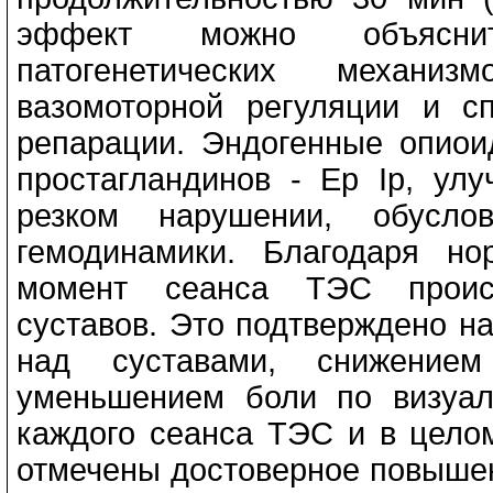
эффект можно объяснит
патогенетических механизм
вазомоторной регуляции и с
репарации. Эндогенные опио
простагландинов - Ер Iр, ул
резком нарушении, обусло
гемодинамики. Благодаря н
момент сеанса ТЭС происх
суставов. Это подтверждено 
над суставами, снижение
уменьшением боли по визуал
каждого сеанса ТЭС и в цело
отмечены достоверное повышен