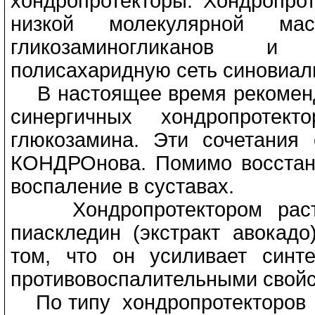
хондропротекторы. Хондропро
низкой молекулярной ма
гликозаминогликанов и 
полисахаридную сеть синовиаль
В настоящее время рекоменд
синергичных хондропротек
глюкозамина. Эти сочетания 
КОНДРОнова. Помимо восстан
воспаление в суставах.
Хондропротектором растит
пиаскледин (экстракт авокадо
том, что он усиливает синт
противовоспалительными свойс
По типу хондропротекторов д