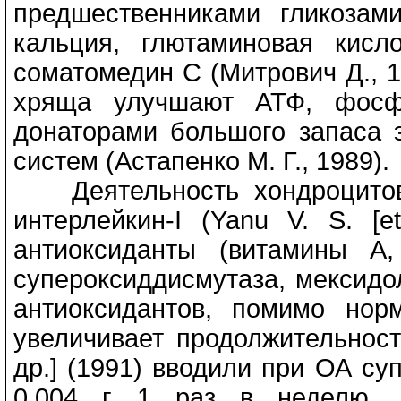
предшественниками гликозами
кальция, глютаминовая кисло
соматомедин С (Митрович Д., 1993
хряща улучшают АТФ, фосф
донаторами большого запаса 
систем (Астапенко М. Г., 1989).
Деятельность хондроцитов 
интерлейкин-I (Yanu V. S. [e
антиоксиданты (витамины А,
супероксиддисмутаза, мексидо
антиоксидантов, помимо нор
увеличивает продолжительност
др.] (1991) вводили при ОА су
0,004 г 1 раз в неделю, 