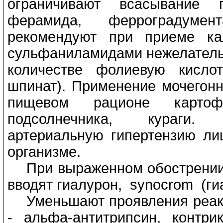
ограничивают всасывание п
ферамида, ферроградуме
рекомендуют при приеме ка
сульфаниламидами нежелатель
количестве фолиевую кислот
шпинат). Применение мочегонн
пищевом рационе картоф
подсолнечника, кураги. 
артериальную гипертензию ли
организме.
При выраженном обострении в
вводят гиалурон, synocrom (гиа
Уменьшают проявления реакти
- альфа-антитрипсин, контри