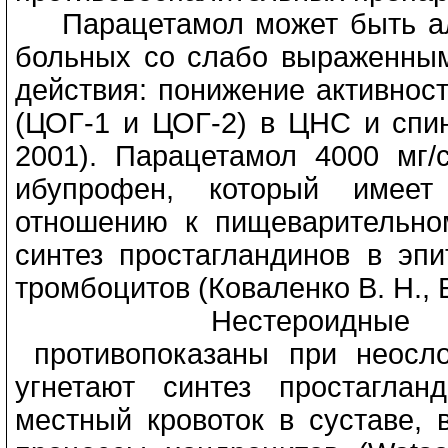
Парацетамол может быть ал
больных со слабо выраженны
действия: понижение активнос
(ЦОГ-1 и ЦОГ-2) в ЦНС и спинно
2001). Парацетамол 4000 мг
ибупрофен, который имеет
отношению к пищеварительном
синтез простагландинов в эп
тромбоцитов (Коваленко В. Н., Б
Нестероидные противо
противопоказаны при неосл
угнетают синтез простаглан
местный кровоток в суставе, 