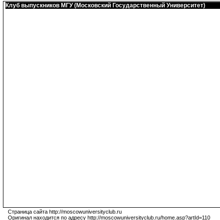
Клуб выпускников МГУ (Московский Государственный Университет)
Страница сайта http://moscowuniversityclub.ru
Оригинал находится по адресу http://moscowuniversityclub.ru/home.asp?artId=110