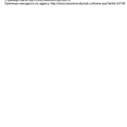
Страница сайта http://moscowuniversityclub.ru
Оригинал находится по адресу http://moscowuniversityclub.ru/home.asp?artId=10738